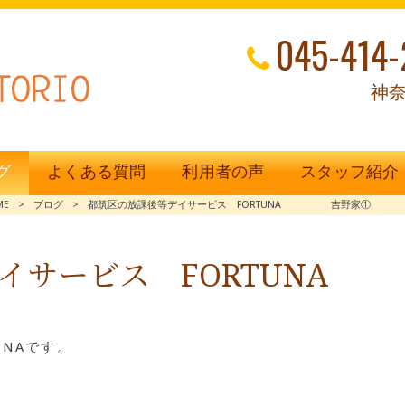
045-414-
神奈
グ
よくある質問
利用者の声
スタッフ紹介
ME
>
ブログ
>
都筑区の放課後等デイサービス FORTUNA 吉野家①
デイサービス FORTU
UNAです。