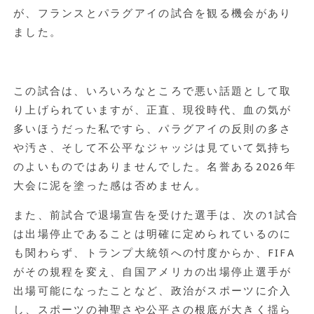
が、フランスとパラグアイの試合を観る機会があり
ました。
この試合は、いろいろなところで悪い話題として取
り上げられていますが、正直、現役時代、血の気が
多いほうだった私ですら、パラグアイの反則の多さ
や汚さ、そして不公平なジャッジは見ていて気持ち
のよいものではありませんでした。名誉ある2026年
大会に泥を塗った感は否めません。
また、前試合で退場宣告を受けた選手は、次の1試合
は出場停止であることは明確に定められているのに
も関わらず、トランプ大統領への忖度からか、FIFA
がその規程を変え、自国アメリカの出場停止選手が
出場可能になったことなど、政治がスポーツに介入
し、スポーツの神聖さや公平さの根底が大きく揺ら