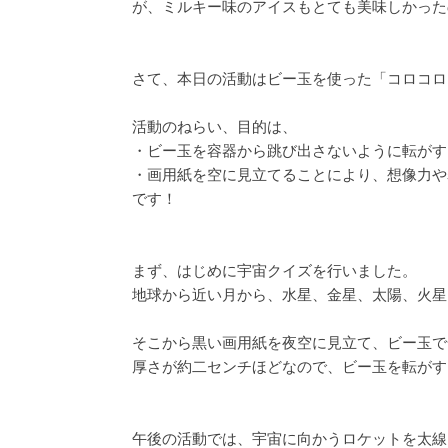
が、ミルキー味のアイスもとても美味しかった
さて、本日の活動はビー玉を使った「コロコロ
活動のねらい、目的は、
・ビー玉を容器から跳び出さないように転がす
・画用紙を空に見立てることにより、想像力や
です！
まず、はじめに宇宙クイズを行いました。
地球から近い月から、水星、金星、太陽、火星
そこから黒い画用紙を夜空に見立て、ビー玉で
厚さが約二センチほどなので、ビー玉を転がす
午後の活動では、宇宙に向かうロケットを太線