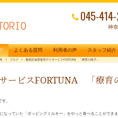
045-414-
神奈
グ
よくある質問
利用者の声
スタッフ紹介
ME
>
ブログ
>
都筑区放課後等デイサービスFORTUNA 「療育の様子」
サービスFORTUNA 「療育
です。
になっていた「ポッピングミルキー」をやっと食べることができ