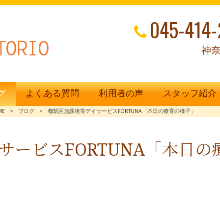
045-414-
神奈
グ
よくある質問
利用者の声
スタッフ紹介
ME
>
ブログ
>
都筑区放課後等デイサービスFORTUNA「本日の療育の様子」
サービスFORTUNA「本日の