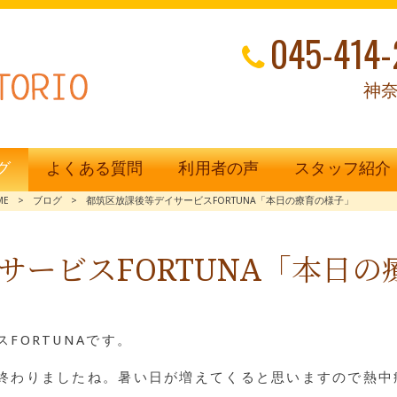
045-414-
神奈
グ
よくある質問
利用者の声
スタッフ紹介
ME
>
ブログ
>
都筑区放課後等デイサービスFORTUNA「本日の療育の様子」
サービスFORTUNA「本日の
FORTUNAです。
終わりましたね。暑い日が増えてくると思いますので熱中