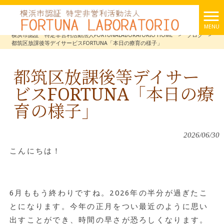
MENU
横浜市認証 特定非営利活動法人FORTUNALABORATORIO HOME
>
ブログ
>
都筑区放課後等デイサービスFORTUNA「本日の療育の様子」
都筑区放課後等デイサー
ビスFORTUNA「本日の療
育の様子」
2026/06/30
こんにちは！
6
月ももう終わりですね。
2026
年の半分が過ぎたこ
とになります。今年の正月をつい最近のように思い
出すことができ、時間の早さが恐ろしくなります。