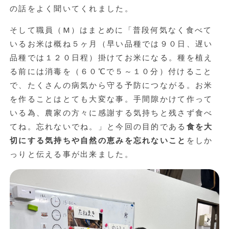
の話をよく聞いてくれました。
そして職員（M）はまとめに「普段何気なく食べて
いるお米は概ね５ヶ月（早い品種では９０日、遅い
品種では１２０日程）掛けてお米になる。種を植え
る前には消毒を（６０℃で５～１０分）付けること
で、たくさんの病気から守る予防につながる。お米
を作ることはとても大変な事。手間隙かけて作って
いる為、農家の方々に感謝する気持ちと残さず食べ
てね。忘れないでね。」と今回の目的である
食を大
切にする気持ちや自然の恵みを忘れないこと
をしか
っりと伝える事が出来ました。