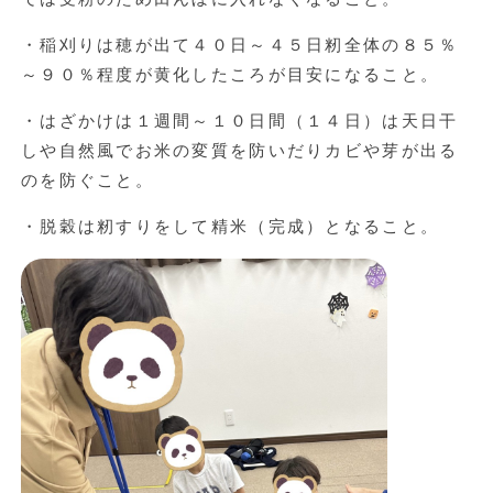
・稲刈りは穂が出て４０日～４５日籾全体の８５％
～９０％程度が黄化したころが目安になること。
・はざかけは１週間～１０日間（１４日）は天日干
しや自然風でお米の変質を防いだりカビや芽が出る
のを防ぐこと。
・脱穀は籾すりをして精米（完成）となること。