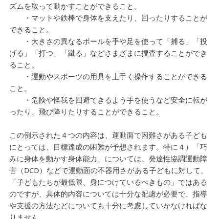
ズムを取って動かすことができること。
・マットや鉄棒で身体を支えたり、回ったりすることが
できること。
・大きさの異なるボールを手や足を使って「捕る」「投
げる」「打つ」「蹴る」などさまざまに捜査することができ
ること。
・運動やスポーツの用具を上手く操作することができる
こと。
・危険や怪我を回避できるよう手を使うなど安全に転が
ったり、飛び降りたりすることができること。
この例示された４つの内容は、運動面で困難さがある子ども
にとっては、目標達成の困難が予想されます。特に４）「巧
みに身体を動かす身体能力」については、発達性協調運動障
害（DCD）などで運動面の不器用さがある子どもに対して、
「子どもたちが最低限、身につけているべきもの」ではある
のですが、具体的内容については十分な配慮が必要で、指導
や支援の方法などについても十分に考慮していかなければな
りません。