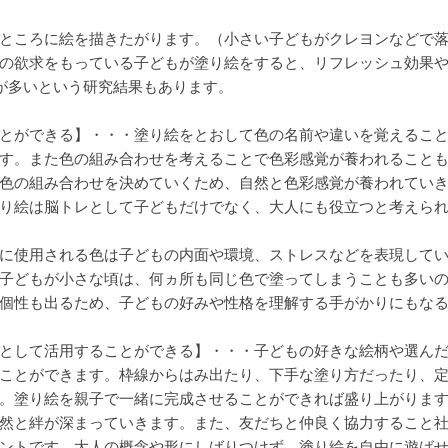
ところに絵を描きたがります。（小さい子どもがクレヨンなどで
の欲求をもっている子どもが塗り絵をすると、リフレッシュ効果
が多いという研究結果もあります。
とができる】・・・塗り絵をとおして色の名前や違いを覚えるこ
す。また色の組み合わせを考えることで色彩感覚が養われること
色の組み合わせを決めていくため、自然と色彩感覚が養われてい
り絵は脳トレとして子どもだけでなく、大人にも役立つと考えら
に使用される色は子どもの内面や環境、ストレスなどを表現して
子どもが小さな頃は、何ヵ所も同じ色で塗ってしまうことも多い
個性も出るため、子どもの好みや性格を理解する手がかりにもな
として活用することができる】・・・子どもの好きな絵柄や選ん
ことができます。枠線からはみ出たり、下手な塗り方だったり、
。塗り絵を親子で一緒に完成させることができれば盛り上がりま
然と絆が深まっていきます。また、友だちと仲良く協力すること
ントです。大人の概念や形にしばりつけず、塗り絵を自由に遊ば