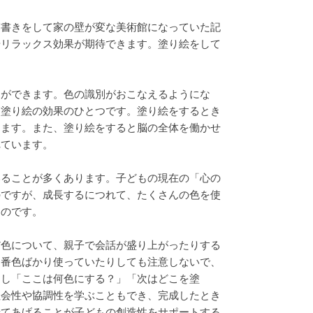
落書きをして家の壁が変な美術館になっていた記
やリラックス効果が期待できます。塗り絵をして
とができます。色の識別がおこなえるようにな
も塗り絵の効果のひとつです。塗り絵をするとき
きます。また、塗り絵をすると脳の全体を働かせ
れています。
いることが多くあります。子どもの現在の「心の
のですが、成長するにつれて、たくさんの色を使
るのです。
だ色について、親子で会話が盛り上がったりする
定番色ばかり使っていたりしても注意しないで、
すし「ここは何色にする？」「次はどこを塗
社会性や協調性を学ぶこともでき、完成したとき
せてあげることが子どもの創造性をサポートする