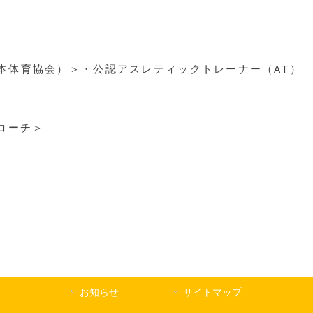
本体育協会）＞・公認アスレティックトレーナー（AT） 
コーチ＞
お知らせ
サイトマップ