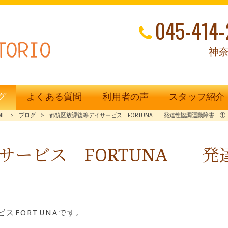
045-414-
神奈
グ
よくある質問
利用者の声
スタッフ紹介
ME
>
ブログ
>
都筑区放課後等デイサービス FORTUNA 発達性協調運動障害 ①
サービス FORTUNA 
スFORTUNAです。