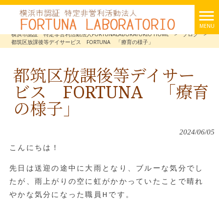
MENU
横浜市認証 特定非営利活動法人FORTUNALABORATORIO HOME
>
ブログ
>
都筑区放課後等デイサービス FORTUNA 「療育の様子」
都筑区放課後等デイサー
ビス FORTUNA 「療育
の様子」
2024/06/05
こんにちは！
先日は送迎の途中に大雨となり、ブルーな気分でし
たが、雨上がりの空に虹がかかっていたことで晴れ
やかな気分になった職員
H
です。