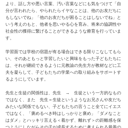
より、話し方や悪い言葉、汚い言葉などにも気をつけて「自
分が言われたら、やられたらイヤなことは、他のお友だちに
もしないでね」「他のお友だちが困ることはしないでね」と
いう考えのもと、他者を思いやる心を育み、将来の協調性や
社会性の獲得に繋げることができるような療育を行っていま
す。
学習面では学校の宿題が有る場合はできる限りこなしてもら
い、そのあともっと学習したいと興味をもった子どもたちに
は、それが継続できるように元教諭の先生方が教材などに工
夫を凝らして、子どもたちの学業への取り組みをサポートす
るようにしています。
先生と生徒の関係性は、先生 → 生徒という一方的なもの
ではなく、また 先生＝生徒というようなお兄さんや友だち
みたいな関係でもない、子どもたちの言うこと全てにイエス
ではなく、「褒めるべき時はしっかりと褒め」「ダメなこと
はダメ」とハッキリ言える＜着かず、離れず＞の距離感を保
つようにしながらその子が成長するために考えられる最善の