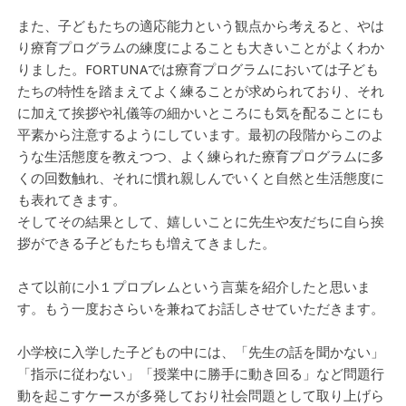
また、子どもたちの適応能力という観点から考えると、やは
り療育プログラムの練度によることも大きいことがよくわか
りました。FORTUNAでは療育プログラムにおいては子ども
たちの特性を踏まえてよく練ることが求められており、それ
に加えて挨拶や礼儀等の細かいところにも気を配ることにも
平素から注意するようにしています。最初の段階からこのよ
うな生活態度を教えつつ、よく練られた療育プログラムに多
くの回数触れ、それに慣れ親しんでいくと自然と生活態度に
も表れてきます。
そしてその結果として、嬉しいことに先生や友だちに自ら挨
拶ができる子どもたちも増えてきました。
さて以前に小１プロブレムという言葉を紹介したと思いま
す。もう一度おさらいを兼ねてお話しさせていただきます。
小学校に入学した子どもの中には、「先生の話を聞かない」
「指示に従わない」「授業中に勝手に動き回る」など問題行
動を起こすケースが多発しており社会問題として取り上げら