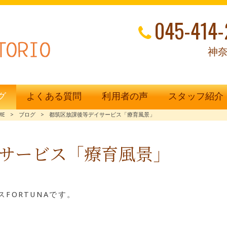
045-414-
神奈
グ
よくある質問
利用者の声
スタッフ紹介
ME
>
ブログ
>
都筑区放課後等デイサービス「療育風景」
サービス「療育風景」
FORTUNAです。