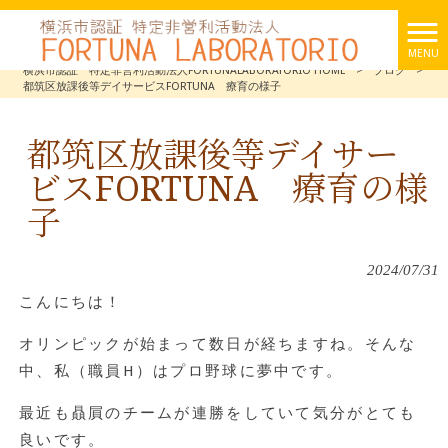
MENU
横浜市認証 特定非営利活動法人FORTUNALABORATORIO HOME
>
ブログ
>
都筑区放課後等デイサービスFORTUNA 療育の様子
都筑区放課後等デイサー
ビスFORTUNA 療育の様
子
2024/07/31
こんにちは！
オリンピックが始まって数日が経ちますね。そんな
中、私（職員
H
）はプロ野球に夢中です。
最近も贔屓のチームが連勝をしていて気分がとても
良いです。