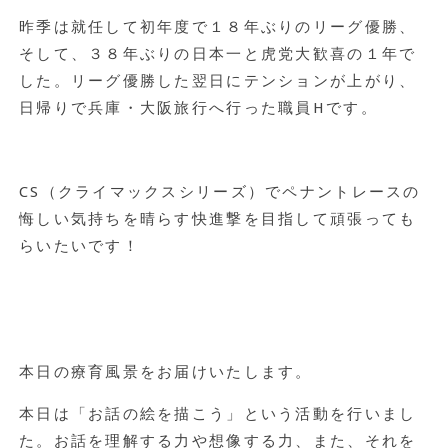
昨季は就任して初年度で１８年ぶりのリーグ優勝、
そして、３８年ぶりの日本一と虎党大歓喜の１年で
した。リーグ優勝した翌日にテンションが上がり、
日帰りで兵庫・大阪旅行へ行った職員
H
です。
CS
（クライマックスシリーズ）でペナントレースの
悔しい気持ちを晴らす快進撃を目指して頑張っても
らいたいです！
本日の療育風景をお届けいたします。
本日は「お話の絵を描こう」という活動を行いまし
た。お話を理解する力や想像する力、また、それを