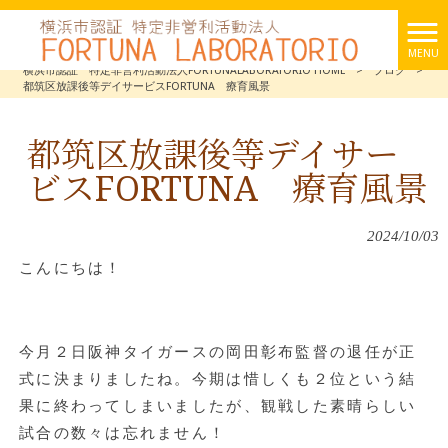
MENU
横浜市認証 特定非営利活動法人FORTUNALABORATORIO HOME
>
ブログ
>
都筑区放課後等デイサービスFORTUNA 療育風景
都筑区放課後等デイサー
ビスFORTUNA 療育風景
2024/10/03
こんにちは！
今月２日阪神タイガースの岡田彰布監督の退任が正
式に決まりましたね。今期は惜しくも２位という結
果に終わってしまいましたが、観戦した素晴らしい
試合の数々は忘れません！