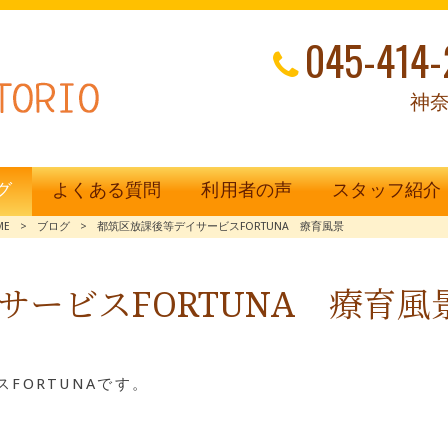
045-414-
神奈
グ
よくある質問
利用者の声
スタッフ紹介
ME
>
ブログ
>
都筑区放課後等デイサービスFORTUNA 療育風景
サービスFORTUNA 療育風
FORTUNAです。