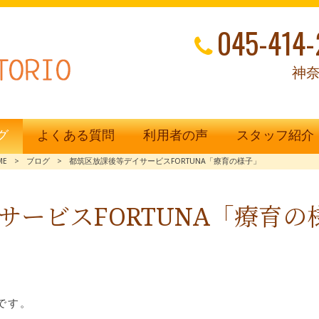
045-414-
神奈
グ
よくある質問
利用者の声
スタッフ紹介
ME
>
ブログ
>
都筑区放課後等デイサービスFORTUNA「療育の様子」
サービスFORTUNA「療育の
です。