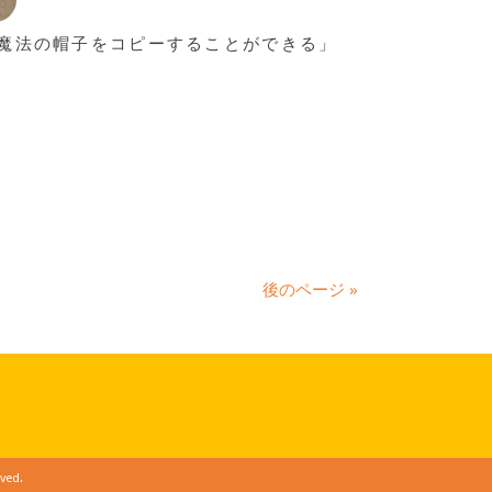
魔法の帽子をコピーすることができる」
後のページ »
ved.