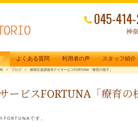
045-414-
神奈
グ
よくある質問
利用者の声
スタッフ紹介
ME
>
ブログ
>
都筑区放課後等デイサービスFORTUNA「療育の様子」
サービスFORTUNA「療育の
FORTUNAです。