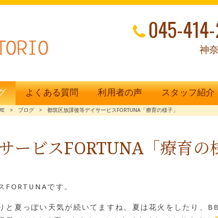
045-414-
神奈
グ
よくある質問
利用者の声
スタッフ紹介
ME
>
ブログ
>
都筑区放課後等デイサービスFORTUNA「療育の様子」
サービスFORTUNA「療育の
FORTUNAです。
りと夏っぽい天気が続いてますね。夏は花火をしたり、B