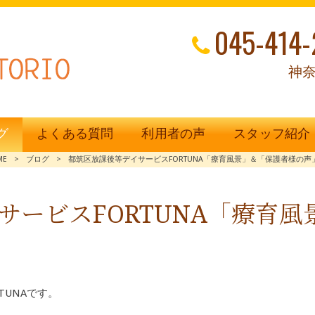
045-414-
神奈
グ
よくある質問
利用者の声
スタッフ紹介
ME
>
ブログ
>
都筑区放課後等デイサービスFORTUNA「療育風景」＆「保護者様の声
サービスFORTUNA「療育
TUNAです。