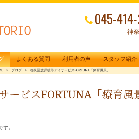
045-414-
神奈
グ
よくある質問
利用者の声
スタッフ紹介
ME
>
ブログ
>
都筑区放課後等デイサービスFORTUNA「療育風景」
サービスFORTUNA「療育風
です。