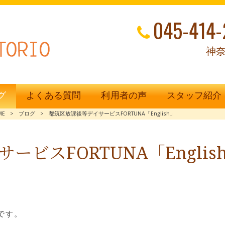
045-414-
神奈
グ
よくある質問
利用者の声
スタッフ紹介
ME
>
ブログ
>
都筑区放課後等デイサービスFORTUNA「English」
ビスFORTUNA「Englis
です。