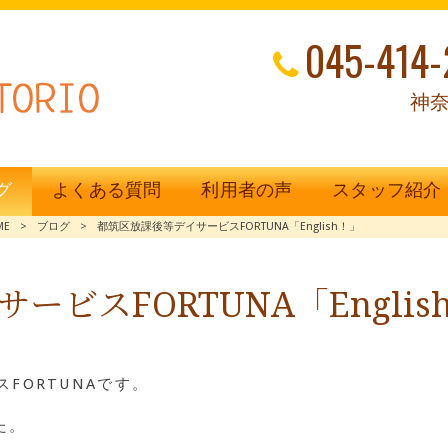
045-414-
神奈
グ
よくある質問
利用者の声
スタッフ紹介
ME
>
ブログ
>
都筑区放課後等デイサービスFORTUNA「English！」
ビスFORTUNA「Englis
FORTUNAです。
た。