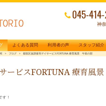
045-414-
神奈
グ
よくある質問
利用者の声
スタッフ紹介
ME
>
ブログ
>
都筑区放課後等デイサービスFORTUNA 療育風景 午前の部
ービスFORTUNA 療育風
です！