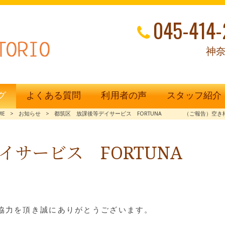
045-414-
神奈
グ
よくある質問
利用者の声
スタッフ紹介
ME
>
お知らせ
>
都筑区 放課後等デイサービス FORTUNA （ご報告）空き
デイサービス FORTUN
ご協力を頂き誠にありがとうございます。