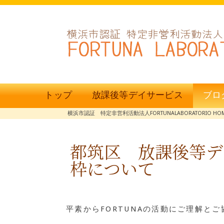
トップ
放課後等デイサービス
ブロ
横浜市認証 特定非営利活動法人FORTUNALABORATORIO HO
都筑区 放課後等
枠について
平素からFORTUNAの活動にご理解と