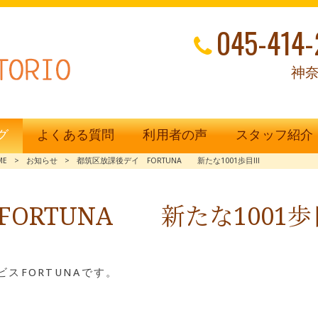
045-414-
神奈
グ
よくある質問
利用者の声
スタッフ紹介
ME
>
お知らせ
>
都筑区放課後デイ FORTUNA 新たな1001歩目!!!
ORTUNA 新たな1001歩目
スFORTUNAです。