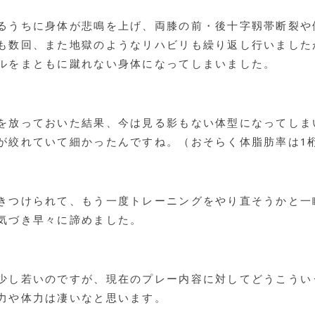
るうちに身体が悲鳴を上げ、両膝の前・後十字靱帯断裂や
も数回、また地獄のようなリハビリも繰り返し行いました
ルをまともに蹴れない身体になってしまいました。
を放っておいた結果、今は見る影もない体型になってしま
が絞れていて細かったんですね。（おそらく体脂肪率は1
きつけられて、もう一度トレーニングをやり直そうかと一
気づき早々に諦めました。
少し若いのですが、現在のプレー内容に対してどうこうい
力や体力は凄いなと思います。