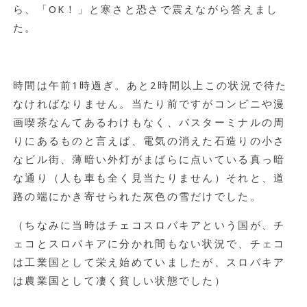
ら、「OK！」と寒さと恐さで震えながら答えまし
た。
時間は午前1時過ぎ。あと2時間以上この状況で待た
なければなりません。当たり前ですがコンビニや漫
画喫茶なんてあるわけもなく、バスターミナルの周
りにあるものと言えば、電気の消えた石造りの小さ
なビル街、薄暗い外灯がまばらに点いている真っ暗
な通り（人も車も全く見当たりません）それと、道
路の端にかき寄せられた灰色の雪だけでした。
（ちなみに当時はチェコスロバキアという国が、チ
ェコとスロバキアに分かれ間もない状況で、チェコ
は工業国として栄え始めていましたが、スロバキア
は農業国として凄く貧しい状態でした）