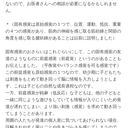
ないので、お医者さんへの相談が必要になるかもしれませ
ん。
＊（固有感覚は原始感覚の１つで、位置、運動、抵抗、重量
の４つの感覚があり、筋肉の伸縮を感じ取る筋紡錘と関節の
角度を感じ取る腱紡錘があることは以前に説明しました）
固有感覚のおさらいはこれぐらいにして、この固有感覚の友
達のようなものに前庭感覚（前庭覚）というのがあることも
お伝えしました。（平衡覚やバランス感覚を司る感覚です）
この前提感覚も原始感覚の１つなので、幼少期に子どもたち
は刺激をもとめて動き回って脳に情報を入力しようとしま
す。これは子どもの自然な成長過程なのです。
一方、前庭感覚が鈍麻（低反応）な子どもは、他の子どもと
一緒に同じような遊びをしていても情報が入りにくいため発
達が遅れてしまい、より強い刺激（感覚）を求めて動き回っ
てしまうことがあります。
周囲の人たちが発達の個人差に気づいてあげられない場合、
誤解されやすく困りごとや生きづらさを感じてしまうので