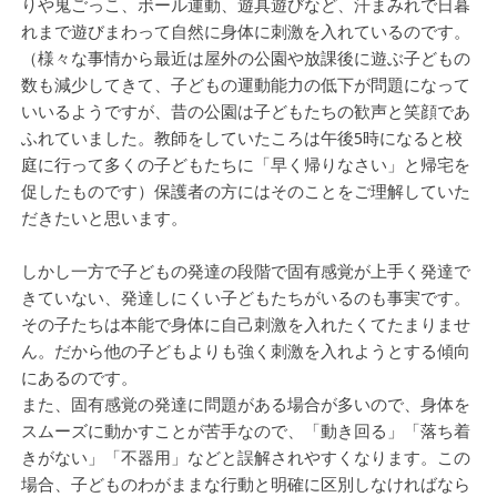
りや鬼ごっこ、ボール運動、遊具遊びなど、汗まみれで日暮
れまで遊びまわって自然に身体に刺激を入れているのです。
（様々な事情から最近は屋外の公園や放課後に遊ぶ子どもの
数も減少してきて、子どもの運動能力の低下が問題になって
いいるようですが、昔の公園は子どもたちの歓声と笑顔であ
ふれていました。教師をしていたころは午後5時になると校
庭に行って多くの子どもたちに「早く帰りなさい」と帰宅を
促したものです）保護者の方にはそのことをご理解していた
だきたいと思います。
しかし一方で子どもの発達の段階で固有感覚が上手く発達で
きていない、発達しにくい子どもたちがいるのも事実です。
その子たちは本能で身体に自己刺激を入れたくてたまりませ
ん。だから他の子どもよりも強く刺激を入れようとする傾向
にあるのです。
また、固有感覚の発達に問題がある場合が多いので、身体を
スムーズに動かすことが苦手なので、「動き回る」「落ち着
きがない」「不器用」などと誤解されやすくなります。この
場合、子どものわがままな行動と明確に区別しなければなら