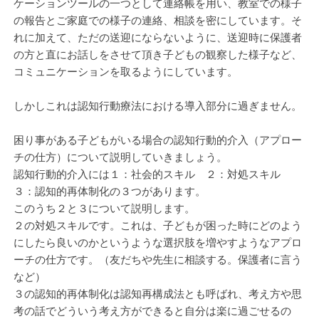
ケーションツールの一つとして連絡帳を用い、教室での様子
の報告とご家庭での様子の連絡、相談を密にしています。そ
れに加えて、ただの送迎にならないように、送迎時に保護者
の方と直にお話しをさせて頂き子どもの観察した様子など、
コミュニケーションを取るようにしています。
しかしこれは認知行動療法における導入部分に過ぎません。
困り事がある子どもがいる場合の認知行動的介入（アプロー
チの仕方）について説明していきましょう。
認知行動的介入には１：社会的スキル ２：対処スキル
３：認知的再体制化の３つがあります。
このうち２と３について説明します。
２の対処スキルです。これは、子どもが困った時にどのよう
にしたら良いのかというような選択肢を増やすようなアプロ
ーチの仕方です。（友だちや先生に相談する。保護者に言う
など）
３の認知的再体制化は認知再構成法とも呼ばれ、考え方や思
考の話でどういう考え方ができると自分は楽に過ごせるの