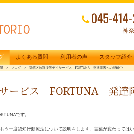
045-414-
神奈
グ
よくある質問
利用者の声
スタッフ紹介
ME
>
ブログ
>
都筑区放課後等デイサービス FORTUNA 発達障害への理解①
サービス FORTUNA 発
RTUNAです。
もう一度認知行動療法について説明をします。言葉が変わっては