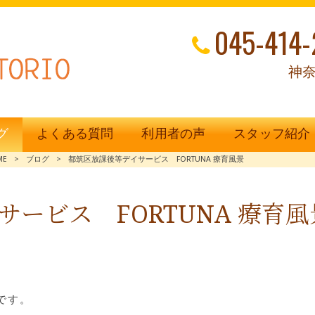
045-414-
神奈
グ
よくある質問
利用者の声
スタッフ紹介
ME
>
ブログ
>
都筑区放課後等デイサービス FORTUNA 療育風景
ービス FORTUNA 療育風
です。