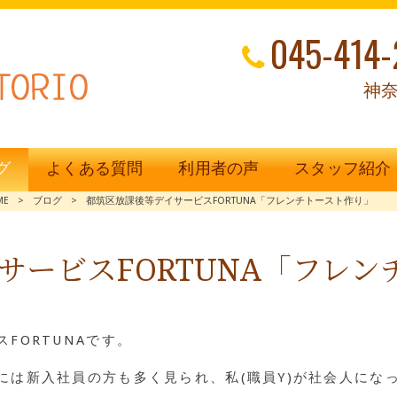
045-414-
神奈
グ
よくある質問
利用者の声
スタッフ紹介
ME
>
ブログ
>
都筑区放課後等デイサービスFORTUNA「フレンチトースト作り」
サービスFORTUNA「フレン
FORTUNAです。
には新入社員の方も多く見られ、私(職員Y)が社会人にな