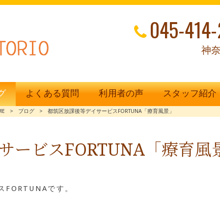
045-414-
神奈
グ
よくある質問
利用者の声
スタッフ紹介
ME
>
ブログ
>
都筑区放課後等デイサービスFORTUNA「療育風景」
サービスFORTUNA「療育風
FORTUNAです。