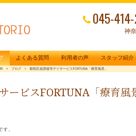
045-414-
神奈
グ
よくある質問
利用者の声
スタッフ紹介
ME
>
ブログ
>
都筑区放課後等デイサービスFORTUNA「療育風景」
サービスFORTUNA「療育風
です。