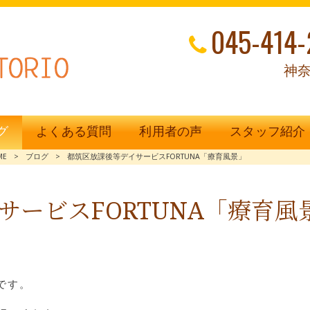
045-414-
神奈
グ
よくある質問
利用者の声
スタッフ紹介
ME
>
ブログ
>
都筑区放課後等デイサービスFORTUNA「療育風景」
サービスFORTUNA「療育風
です。