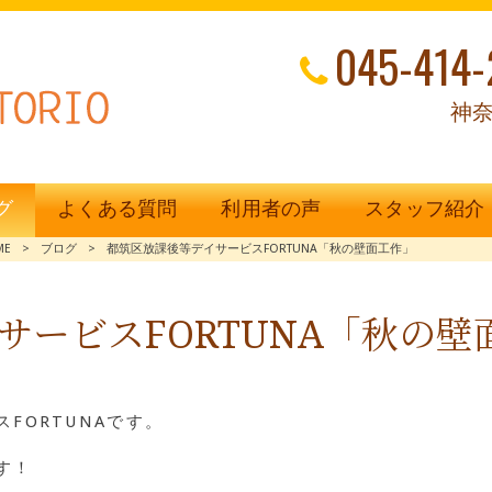
045-414-
神奈
グ
よくある質問
利用者の声
スタッフ紹介
ME
>
ブログ
>
都筑区放課後等デイサービスFORTUNA「秋の壁面工作」
サービスFORTUNA「秋の壁
FORTUNAです。
す！