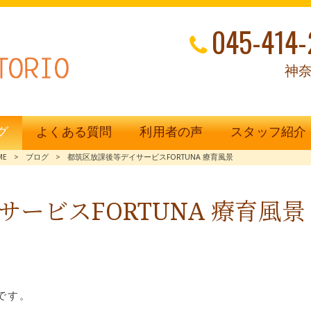
045-414-
神奈
グ
よくある質問
利用者の声
スタッフ紹介
ME
>
ブログ
>
都筑区放課後等デイサービスFORTUNA 療育風景
ービスFORTUNA 療育風景
です。