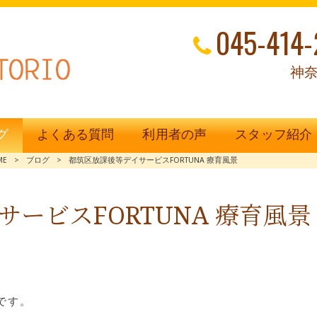
045-414-
神奈
グ
よくある質問
利用者の声
スタッフ紹介
ME
>
ブログ
>
都筑区放課後等デイサービスFORTUNA 療育風景
ービスFORTUNA 療育風景
です。