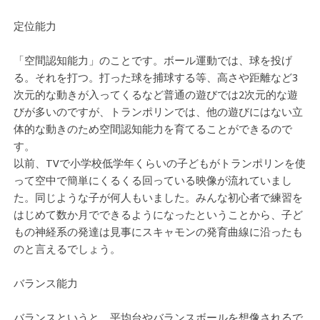
定位能力
「空間認知能力」のことです。ボール運動では、球を投げ
る。それを打つ。打った球を捕球する等、高さや距離など3
次元的な動きが入ってくるなど普通の遊びでは2次元的な遊
びが多いのですが、トランポリンでは、他の遊びにはない立
体的な動きのため空間認知能力を育てることができるので
す。
以前、TVで小学校低学年くらいの子どもがトランポリンを使
って空中で簡単にくるくる回っている映像が流れていまし
た。同じような子が何人もいました。みんな初心者で練習を
はじめて数か月でできるようになったということから、子ど
もの神経系の発達は見事にスキャモンの発育曲線に沿ったも
のと言えるでしょう。
バランス能力
バランスというと、平均台やバランスボールを想像されるで