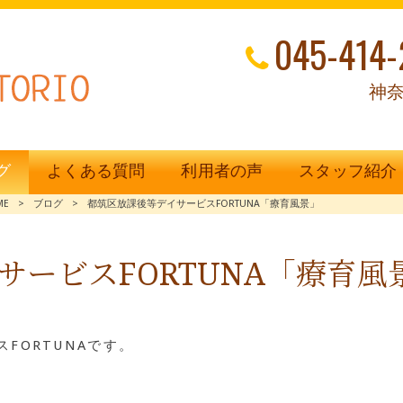
045-414-
神奈
グ
よくある質問
利用者の声
スタッフ紹介
ME
>
ブログ
>
都筑区放課後等デイサービスFORTUNA「療育風景」
サービスFORTUNA「療育風
FORTUNAです。