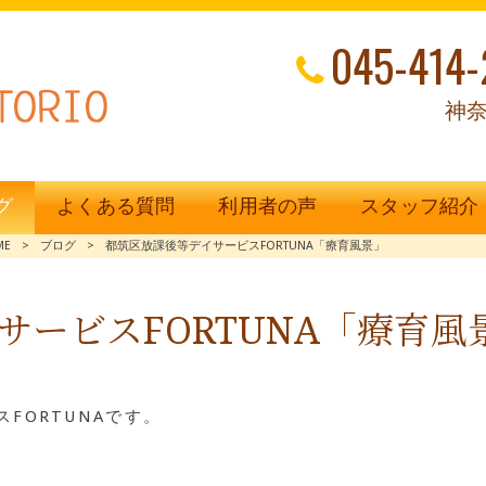
045-414-
神奈
グ
よくある質問
利用者の声
スタッフ紹介
ME
>
ブログ
>
都筑区放課後等デイサービスFORTUNA「療育風景」
サービスFORTUNA「療育風
FORTUNAです。