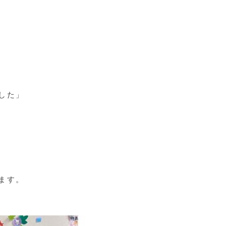
した」
ます。