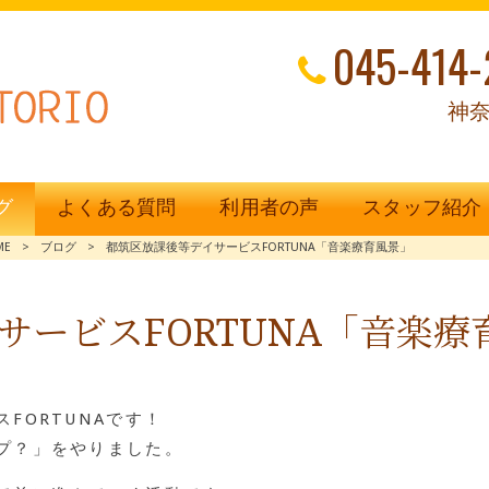
045-414-
神奈
グ
よくある質問
利用者の声
スタッフ紹介
ME
>
ブログ
>
都筑区放課後等デイサービスFORTUNA「音楽療育風景」
サービスFORTUNA「音楽療
FORTUNAです！
プ？」をやりました。