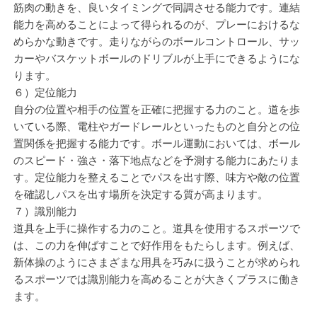
筋肉の動きを、良いタイミングで同調させる能力です。連結
能力を高めることによって得られるのが、プレーにおけるな
めらかな動きです。走りながらのボールコントロール、サッ
カーやバスケットボールのドリブルが上手にできるようにな
ります。
６）定位能力
自分の位置や相手の位置を正確に把握する力のこと。道を歩
いている際、電柱やガードレールといったものと自分との位
置関係を把握する能力です。ボール運動においては、ボール
のスピード・強さ・落下地点などを予測する能力にあたりま
す。定位能力を整えることでパスを出す際、味方や敵の位置
を確認しパスを出す場所を決定する質が高まります。
７）識別能力
道具を上手に操作する力のこと。道具を使用するスポーツで
は、この力を伸ばすことで好作用をもたらします。例えば、
新体操のようにさまざまな用具を巧みに扱うことが求められ
るスポーツでは識別能力を高めることが大きくプラスに働き
ます。