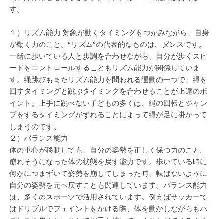
す。
１）リズム能力 対象が動くタイミングをつかみながら、自身
が動く力のこと。“リズム”の代表的なものは、ダンスです。
一緒に歩いている人と歩調を合わせながら、自分が歩くスピ
ードをコントロールすることもリズム能力が関係していま
す。縄跳びもまたリズム能力を問われる運動の一つで、縄を
回すタイミングと跳ぶタイミングを合わせることが上達のポ
イント。上手に跳べない子どもの多くは、縄の回転とジャン
プをするタイミングがずれることによって縄が足に掛かって
しまうのです。
２）バランス能力
体の重心が移動しても、自分の姿勢を正しく保つ力のこと。
崩れそうになった体の状態を戻す能力です。歩いている時に
何かにつまずいて姿勢を崩してしまった時、転ばないように
自分の姿勢を元へ戻すことも関連しています。バランス能力
は、多くのスポーツで活用されています。例えばサッカーで
はドリブルでフェイントをかける際、体を動かしながらもバ